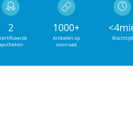
2
1000
+
<
5
mi
certificeerde
Artikelen op
Wachttijd
apotheken
voorraad