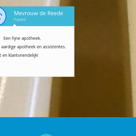
Mevrouw de Reede
Patiënt
Een fijne apotheek.
 aardige apotheek en assistentes.
t en klantvriendelijk!