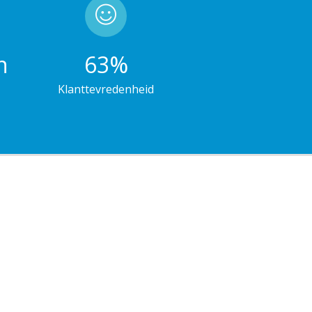
n
86
%
Klanttevredenheid