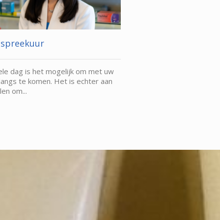
pspreekuur
Bezorging
le dag is het mogelijk om met uw
Als u slecht ter been bent
langs te komen. Het is echter aan
medicijnen gratis thuis b
len om...