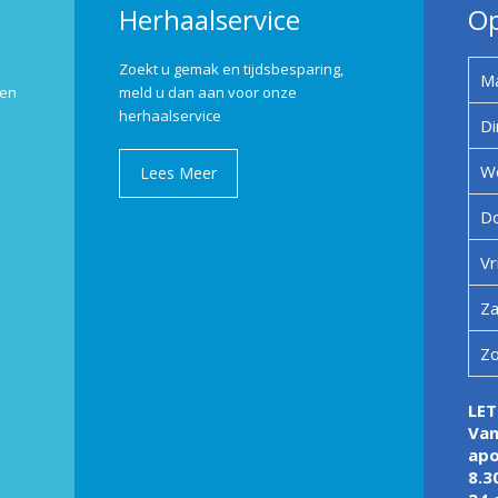
Herhaalservice
Op
Zoekt u gemak en tijdsbesparing,
M
 en
meld u dan aan voor onze
herhaalservice
Di
W
Lees Meer
D
Vr
Za
Z
LET
Van
apo
8.3