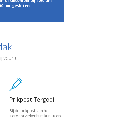
en 31 december zijn we om
00 uur gesloten
dak
j voor u.
Prikpost Tergooi
Bij de prikpost van het
Tergooi ziekenhuis kunt u op