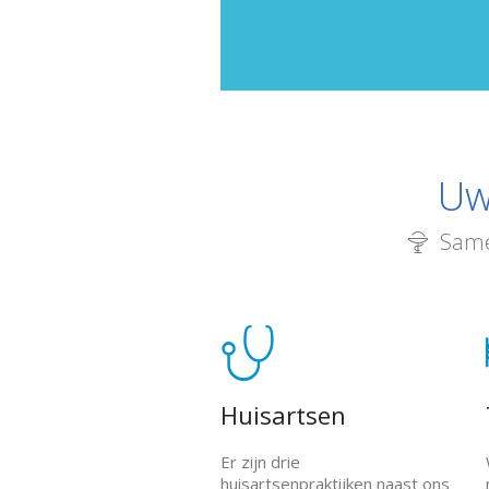
Uw
Same
Huisartsen
Er zijn drie
huisartsenpraktijken naast ons