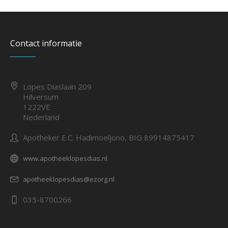
Contact informatie
Lopes Diaslaan 209
Hilversum
1222VE
Nederland
Apotheker E.C. Hadimoeljono, BIG 89914875417
www.apotheeklopesdias.nl
apotheeklopesdias@ezorg.nl
035-8700266