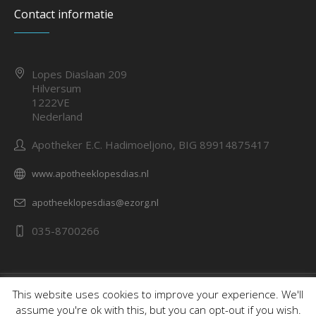
Contact informatie
Lopes Diaslaan 209
Hilversum
1222VE
Nederland
Apotheker E.C. Hadimoeljono, BIG 89914875417
www.apotheeklopesdias.nl
apotheeklopesdias@ezorg.nl
035-8700266
Over ons
Contact opnemen
This website uses cookies to improve your experience. We'll
assume you're ok with this, but you can opt-out if you wish.