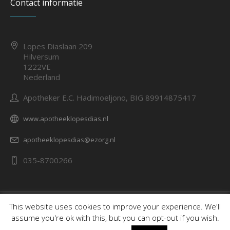
Contact informatie
Lopes Diaslaan 209
Hilversum
1222VE
Nederland
Apotheker E.C. Hadimoeljono, BIG 89914875417
www.apotheeklopesdias.nl
apotheeklopesdias@ezorg.nl
035-8700266
Over ons
Contact opnemen
This website uses cookies to improve your experience. We'll
assume you're ok with this, but you can opt-out if you wish.
© 2023 Apotheek Lopes Dias BV | Designed by